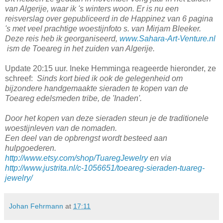
van Algerije, waar ik 's winters woon. Er is nu een
reisverslag over gepubliceerd in de Happinez van 6 pagina
's met veel prachtige woestijnfoto s. van Mirjam Bleeker.
Deze reis heb ik georganiseerd,
www.Sahara-Art-Venture.nl
ism de Toeareg in het zuiden van Algerije.
Update 20:15 uur. Ineke Hemminga reageerde hieronder, ze
schreef:
Sinds kort bied ik ook de gelegenheid om
bijzondere handgemaakte sieraden te kopen van de
Toeareg edelsmeden tribe, de 'Inaden'.
Door het kopen van deze sieraden steun je de traditionele
woestijnleven van de nomaden.
Een deel van de opbrengst wordt besteed aan
hulpgoederen.
http://www.etsy.com/shop/TuaregJewelry
en via
http://www.justrita.nl/c-1056651/toeareg-sieraden-tuareg-
jewelry/
Johan Fehrmann
at
17:11